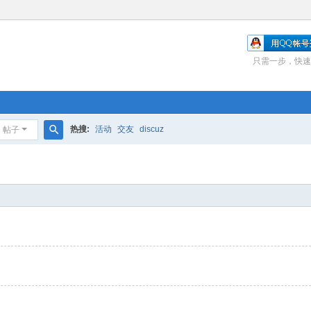
只需一步，快速
热搜:
活动
交友
discuz
帖子
搜
索