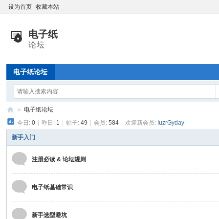
设为首页
收藏本站
电子纸论坛
»
电子纸论坛
今日:
0
|
昨日:
1
|
帖子:
49
|
会员:
584
|
欢迎新会员:
IuzrGyday
电
子
新手入门
纸
注册必读 & 论坛规则
技
术
电子纸基础常识
交
流
新手选型避坑