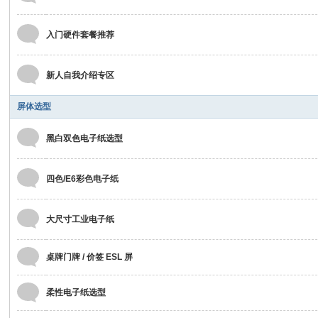
论
坛
入门硬件套餐推荐
电
子
新人自我介绍专区
纸
屏体选型
论
坛
黑白双色电子纸选型
、
墨
四色/E6彩色电子纸
水
屏
大尺寸工业电子纸
开
发
桌牌门牌 / 价签 ESL 屏
、
柔性电子纸选型
电
子