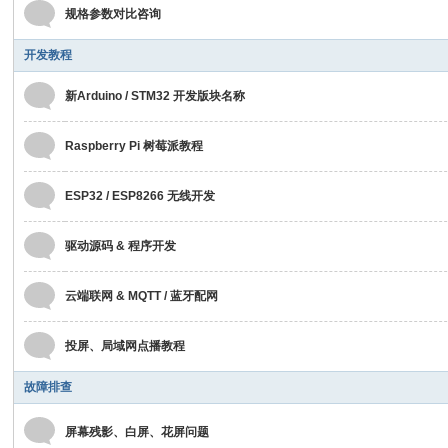
规格参数对比咨询
屏
维
开发教程
修
新Arduino / STM32 开发版块名称
、
彩
Raspberry Pi 树莓派教程
色
ESP32 / ESP8266 无线开发
电
子
驱动源码 & 程序开发
纸
教
云端联网 & MQTT / 蓝牙配网
程
投屏、局域网点播教程
故障排查
屏幕残影、白屏、花屏问题