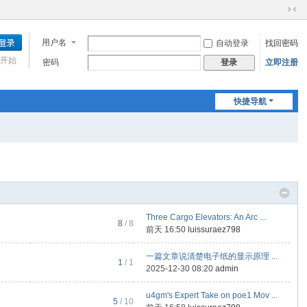
切
换
用户名
自动登录
找回密码
到
窄
开始
密码
立即注册
登录
版
快捷导航
Three Cargo Elevators: An Arc ...
8
/ 8
前天 16:50
luissuraez798
一篇文章说清楚电子纸的显示原理 ...
1
/ 1
2025-12-30 08:20
admin
u4gm's Expert Take on poe1 Mov ...
5
/ 10