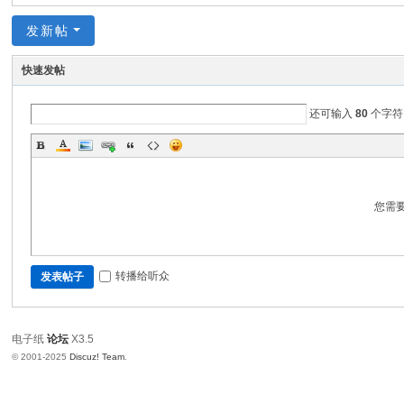
论
发新帖
坛
电
快速发帖
子
纸
还可输入
80
个字符
论
坛
、
您需
墨
水
屏
转播给听众
发表帖子
开
发
电子纸
论坛
X3.5
、
© 2001-2025
Discuz! Team
.
电
子