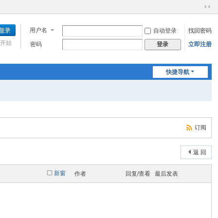
切
换
用户名
自动登录
找回密码
到
窄
开始
密码
立即注册
登录
版
快捷导航
订阅
返 回
新窗
作者
回复/查看
最后发表