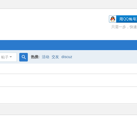
只需一步，快速
热搜:
活动
交友
discuz
帖子
搜
索