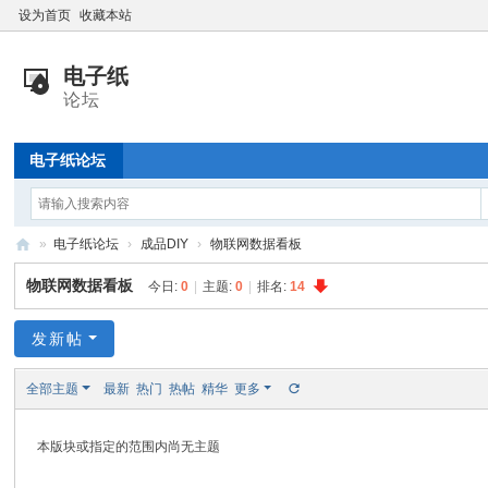
设为首页
收藏本站
电子纸论坛
»
电子纸论坛
›
成品DIY
›
物联网数据看板
电
物联网数据看板
今日:
0
|
主题:
0
|
排名:
14
子
纸
发新帖
技
全部主题
最新
热门
热帖
精华
更多
术
交
本版块或指定的范围内尚无主题
流