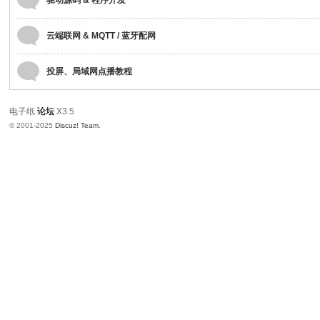
驱动源码 & 程序开发
论
坛
云端联网 & MQTT / 蓝牙配网
电
子
投屏、局域网点播教程
纸
论
电子纸
论坛
X3.5
© 2001-2025
Discuz! Team
.
坛
、
墨
水
屏
开
发
、
电
子