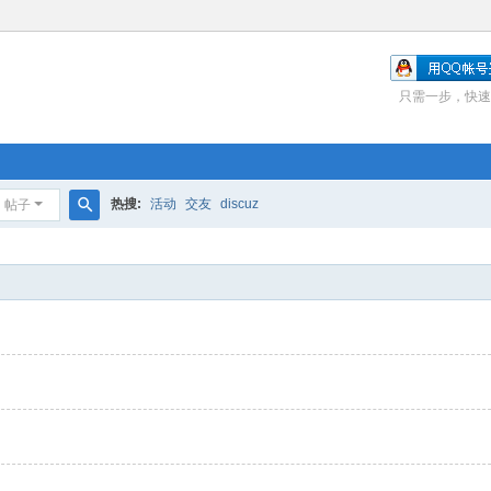
只需一步，快速
热搜:
活动
交友
discuz
帖子
搜
索