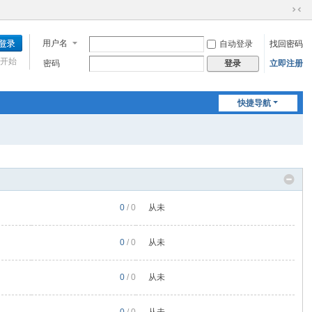
切
换
用户名
自动登录
找回密码
到
窄
开始
密码
立即注册
登录
版
快捷导航
0
/ 0
从未
0
/ 0
从未
0
/ 0
从未