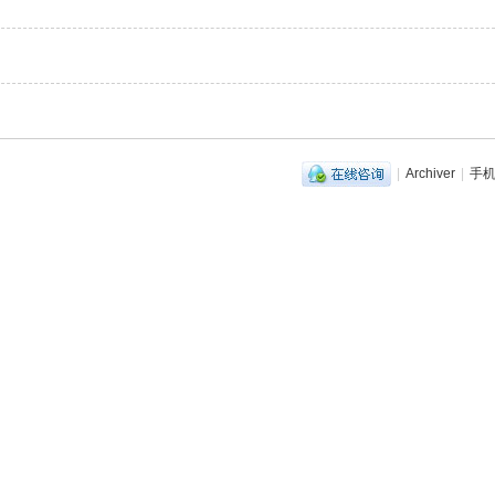
|
Archiver
|
手