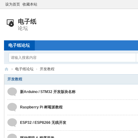
设为首页
收藏本站
电子纸论坛
»
电子纸论坛
›
开发教程
电
开发教程
子
新Arduino / STM32 开发版块名称
纸
技
Raspberry Pi 树莓派教程
术
交
ESP32 / ESP8266 无线开发
流