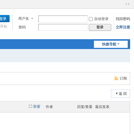
切
换
用户名
自动登录
找回密码
到
窄
开始
密码
立即注册
登录
版
快捷导航
订阅
返 回
新窗
作者
回复/查看
最后发表