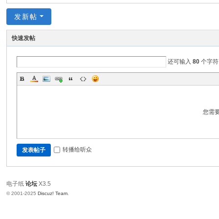
论
发新帖
坛
电
快速发帖
子
纸
还可输入
80
个字符
论
坛
、
您需
墨
水
屏
转播给听众
发表帖子
开
发
电子纸
论坛
X3.5
、
© 2001-2025
Discuz! Team
.
电
子