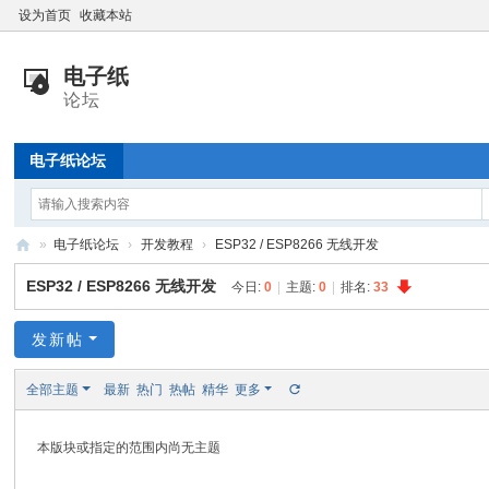
设为首页
收藏本站
电子纸论坛
»
电子纸论坛
›
开发教程
›
ESP32 / ESP8266 无线开发
电
ESP32 / ESP8266 无线开发
今日:
0
|
主题:
0
|
排名:
33
子
纸
发新帖
技
全部主题
最新
热门
热帖
精华
更多
术
交
本版块或指定的范围内尚无主题
流