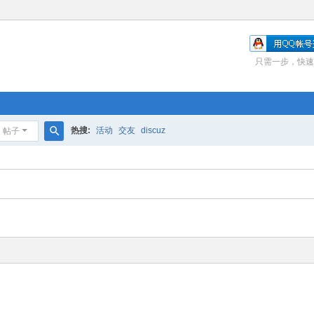
只需一步，快速
热搜:
活动
交友
discuz
帖子
搜
索